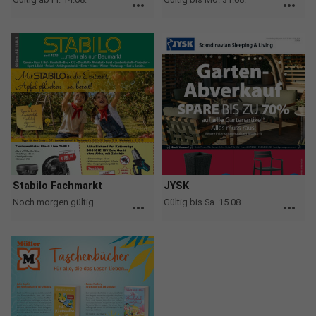
more_horiz
more_horiz
Stabilo Fachmarkt
JYSK
Noch morgen gültig
Gültig bis Sa. 15.08.
more_horiz
more_horiz