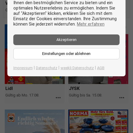
Ihnen den bestmöglichen Service zu bieten und ein
Verlagsbeilage
optimales Nutzererlebnis zu ermöglichen. Indem Sie
Gültig bis Fr. 14.08.
more_horiz
auf "Akzeptieren" klicken, erklären Sie sich mit dem
Einsatz der Cookies einverstanden. Ihre Zustimmung
können Sie jederzeit widerrufen.
Mehr erfahren
Akzeptieren
Einstellungen oder ablehnen
|
|
|
Impressum
Datenschutz
weekli Datenschutz
AGB
Lidl
JYSK
Gültig ab Mo. 17.08.
Gültig bis Sa. 15.08.
more_horiz
more_horiz