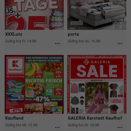
XXXLutz
porta
Gültig bis Fr. 14.08.
Gültig bis So. 16.08.
more_horiz
more_horiz
Kaufland
GALERIA Karstadt Kaufhof
Gültig bis Mi. 12.08.
Gültig bis Di. 18.08.
more_horiz
more_horiz